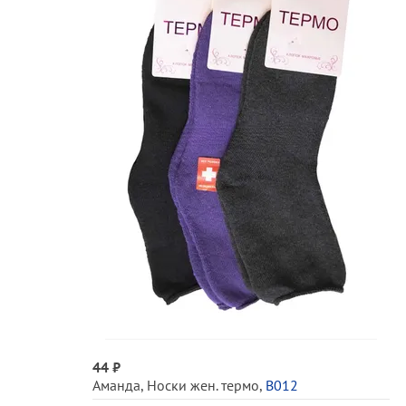
44 ₽
Аманда
,
Носки жен. термо
,
В012