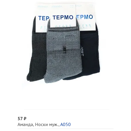
57 ₽
Аманда
,
Носки муж.
,
А050