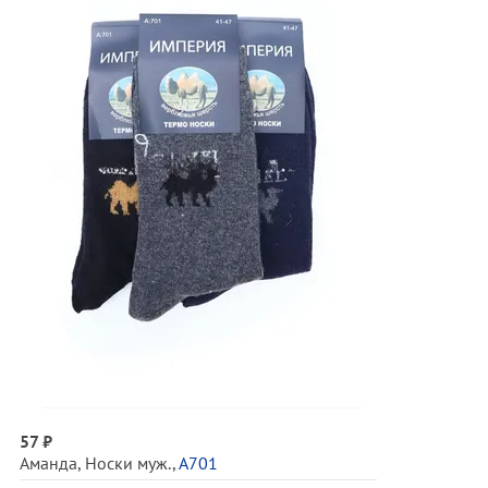
57 ₽
Аманда
,
Носки муж.
,
А701