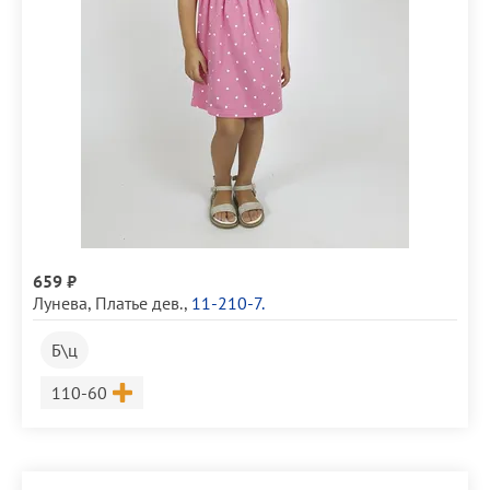
659 ₽
Лунева
,
Платье дев.
,
11-210-7.
Б\ц
Размер
110-60