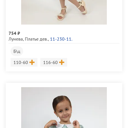
754 ₽
Лунева
,
Платье дев.
,
11-230-11.
Б\ц
Размер
Размер
110-60
116-60