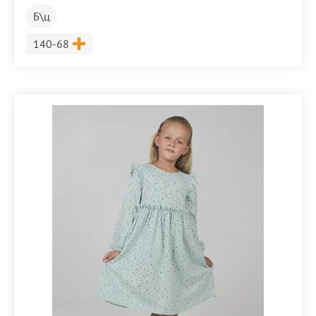
Б\ц
Размер
140-68