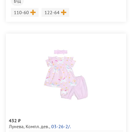
Б\ц
Размер
Размер
110-60
122-64
432 ₽
Лунева
,
Компл. дев.
,
03-26-2/.