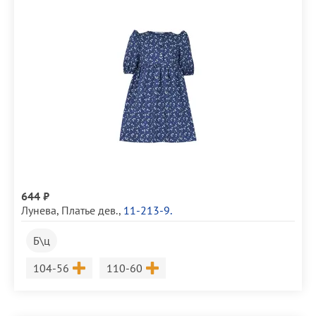
644 ₽
Лунева
,
Платье дев.
,
11-213-9.
Б\ц
Размер
Размер
104-56
110-60