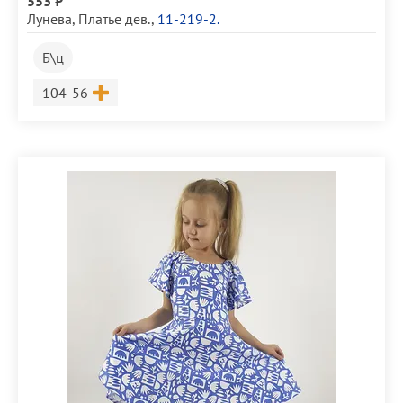
553 ₽
Лунева
,
Платье дев.
,
11-219-2.
Б\ц
Размер
104-56