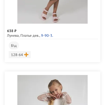
638 ₽
Лунева
,
Платье дев.
,
9-90-3.
Б\ц
Размер
128-64