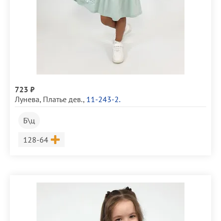
723 ₽
Лунева
,
Платье дев.
,
11-243-2.
Б\ц
Размер
128-64