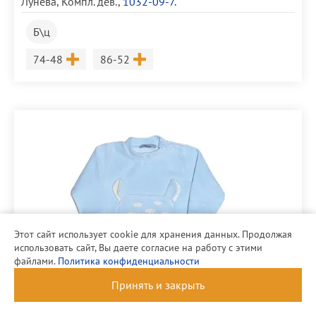
Лунева
,
Компл. дев.
,
1032-09-7.
Б\ц
Размер
Размер
74-48
86-52
Этот сайт использует cookie для хранения данных. Продолжая
использовать сайт, Вы даете согласие на работу с этими
файлами.
Политика конфиденциальности
Принять и закрыть