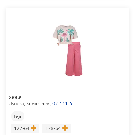
869 ₽
Лунева
,
Компл. дев.
,
02-111-5.
Б\ц
Размер
Размер
122-64
128-64