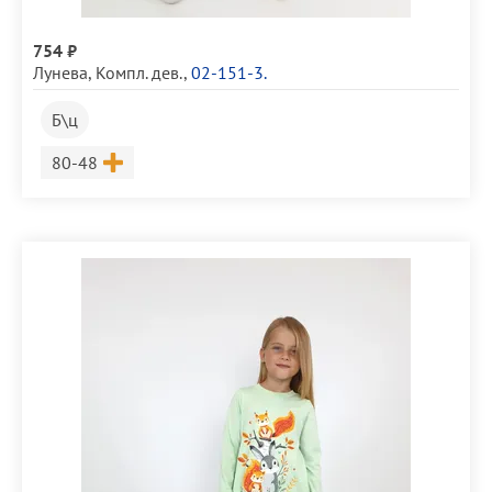
754 ₽
Лунева
,
Компл. дев.
,
02-151-3.
Б\ц
Размер
80-48