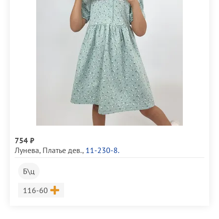
754 ₽
Лунева
,
Платье дев.
,
11-230-8.
Б\ц
Размер
116-60