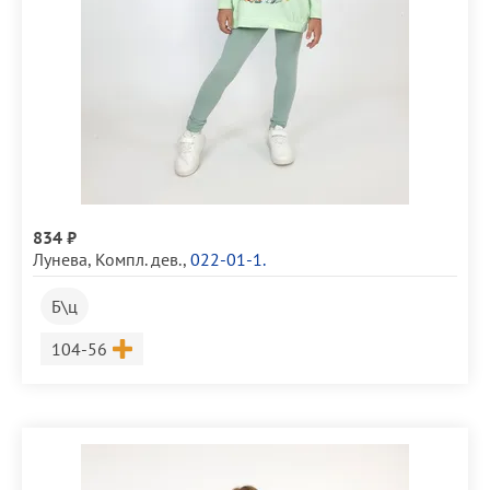
834 ₽
Лунева
,
Компл. дев.
,
022-01-1.
Б\ц
Размер
104-56