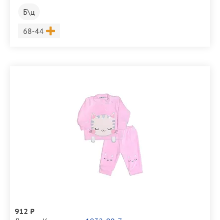
Б\ц
Размер
68-44
912 ₽