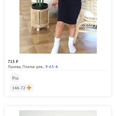
715 ₽
Лунева
,
Платье дев.
,
9-63-4.
Б\ц
Размер
146-72