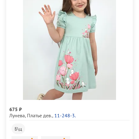
675 ₽
Лунева
,
Платье дев.
,
11-248-3.
Б\ц