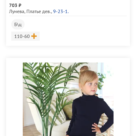
703 ₽
Лунева
,
Платье дев.
,
9-23-1.
Б\ц
Размер
110-60