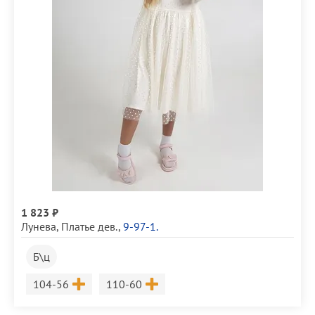
1 823 ₽
Лунева
,
Платье дев.
,
9-97-1.
Б\ц
Размер
Размер
104-56
110-60