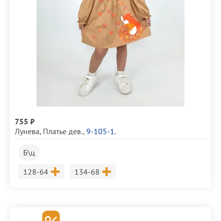
755 ₽
Лунева
,
Платье дев.
,
9-105-1.
Б\ц
Размер
Размер
128-64
134-68