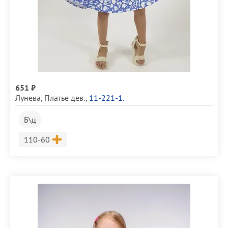
651 ₽
Лунева
,
Платье дев.
,
11-221-1.
Б\ц
Размер
110-60