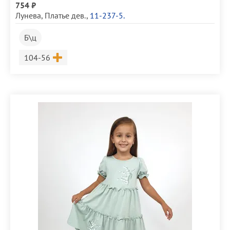
754 ₽
Лунева
,
Платье дев.
,
11-237-5.
Б\ц
Размер
104-56