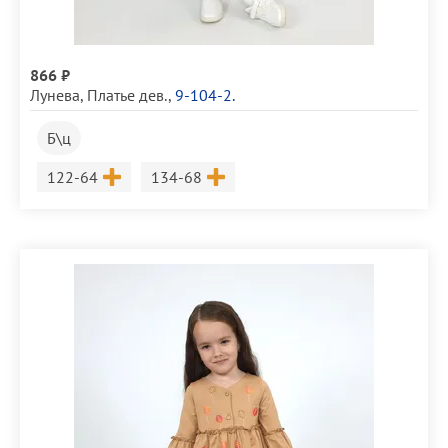
866 ₽
Лунева
,
Платье дев.
,
9-104-2.
Б\ц
Размер
Размер
122-64
134-68