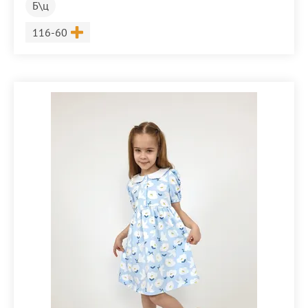
Б\ц
Размер
116-60