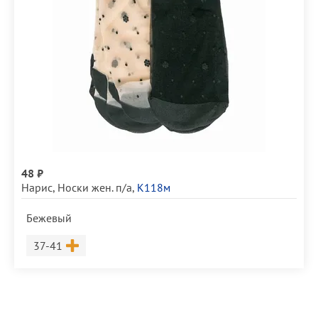
48 ₽
Нарис
,
Носки жен. п/а
,
К118м
Бежевый
Размер
37-41