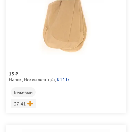
15 ₽
Нарис
,
Носки жен. п/а
,
К111с
Бежевый
Размер
37-41