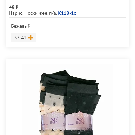
48 ₽
Нарис
,
Носки жен. п/а
,
К118-1с
Бежевый
Размер
37-41