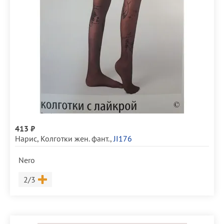
413 ₽
Нарис
,
Колготки жен. фант.
,
JI176
Nero
Размер
2/3