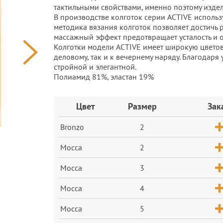
тактильными свойствами, именно поэтому изде
В производстве колготок серии ACTIVE исполь
методика вязания колготок позволяет достичь
массажный эффект предотвращает усталость и о
Колготки модели ACTIVE имеет широкую цветов
деловому, так и к вечернему наряду. Благодаря
стройной и элегантной.
Полиамид 81%, эластан 19%
Заказ
Цвет
Размер
Зак
Bronzo
2
Mocca
2
Mocca
3
Mocca
4
Mocca
5