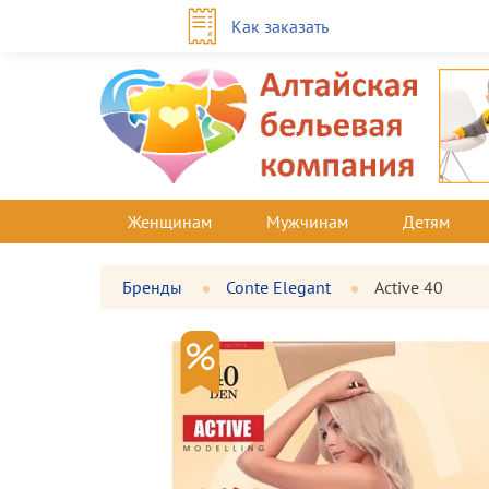
Как заказать
Женщинам
Мужчинам
Детям
Бренды
Conte Elegant
Active 40
Фотографии
Большая
товара
фотография