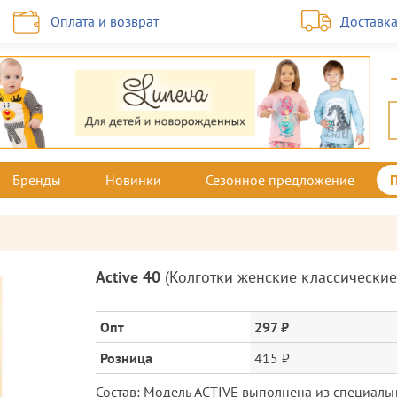
Оплата и возврат
Доставк
Бренды
Новинки
Сезонное предложение
Описание
Active 40
(
Колготки женские классические
товара
и
цена
Опт
297 ₽
Розница
415 ₽
Состав: Модель ACTIVE выполнена из специаль