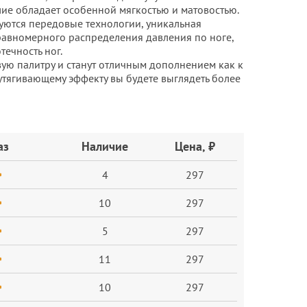
лие обладает особенной мягкостью и матовостью.
зуются передовые технологии, уникальная
 равномерного распределения давления по ноге,
течность ног.
ую палитру и станут отличным дополнением как к
 утягивающему эффекту вы будете выглядеть более
аз
Наличие
Цена, ₽
4
297
10
297
5
297
11
297
10
297