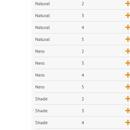
Natural
2
Natural
3
Natural
4
Natural
5
Nero
2
Nero
3
Nero
4
Nero
5
Shade
2
Shade
3
Shade
4