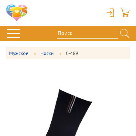
Вход
Корзи
Мужское
Носки
С-489
Фотографии
Большая
товара
фотография