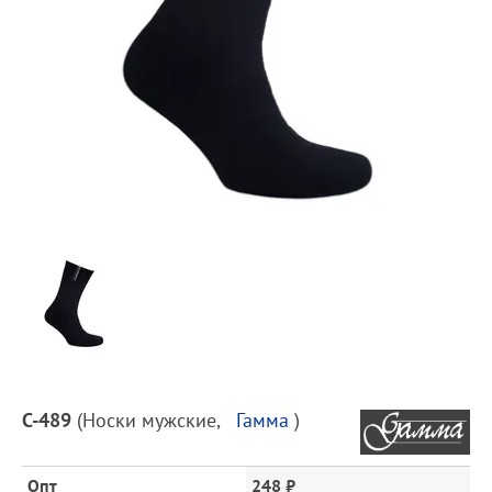
Предпросмотр
фотографий
Описание
С-489
(
Носки мужские
,
Гамма
)
товара
и
цена
Опт
248 ₽