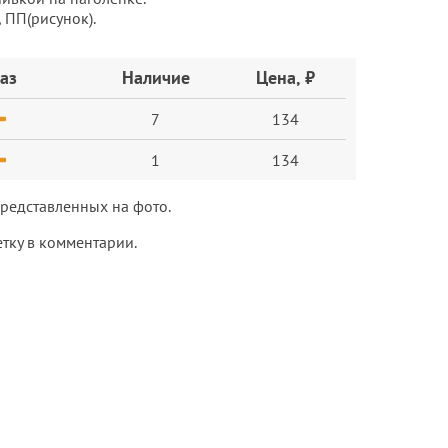
 ПП(рисунок).
аз
Наличие
Цена, ₽
7
134
1
134
 представленных на фото.
тку в комментарии.