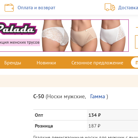
Оплата и возврат
Доставк
Бренды
Новинки
Сезонное предложение
Описание
С-50
(
Носки мужские
,
Гамма
)
товара
и
цена
Опт
134 ₽
Розница
187 ₽
Гладкие демисезонные носки для мужчин с выш