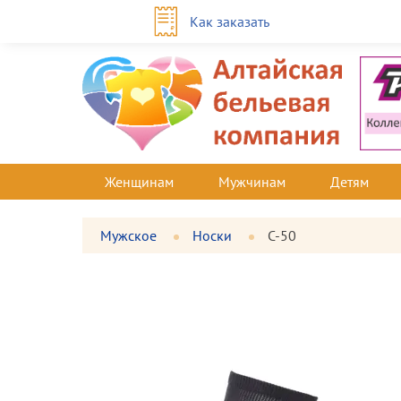
Как заказать
Женщинам
Мужчинам
Детям
Мужское
Носки
С-50
Фотографии
Большая
товара
фотография