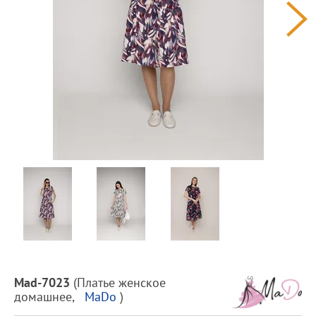
Предпросмотр
фотографий
Описание
Mad-7023
(
Платье женское
товара
домашнее
,
MaDo
)
и