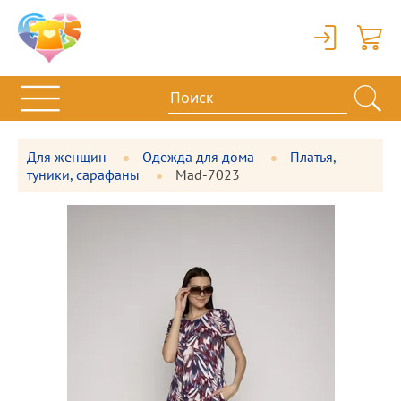
Вход
Корзи
Для женщин
Одежда для дома
Платья,
туники, сарафаны
Mad-7023
Фотографии
Большая
товара
фотография