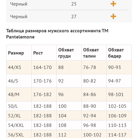
Черный
25
Черный
27
Таблица размеров мужского ассортимента ТМ
Pantelemone
Обхват
Обхват
Обхват
Размер
Рост
груди
талии
бедер
44/XS
164-170
88
76-78
90-93
46/S
170-176
92
80-82
94-97
48/M
176-182
96
84-86
98-101
50/L
182-188
100
88-90
102-105
52/XL
182-188
104
92-94
106-109
54/XXL
182-188
108
96-98
110-113
56/3XL
182-188
112
100-102
114-117