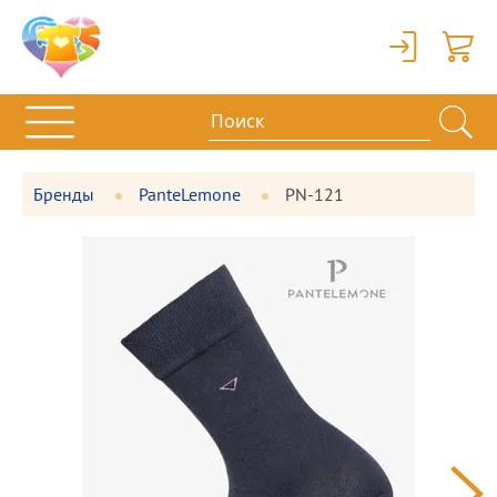
Вход
Корзи
Бренды
PanteLemone
PN-121
Фотографии
Большая
товара
фотография