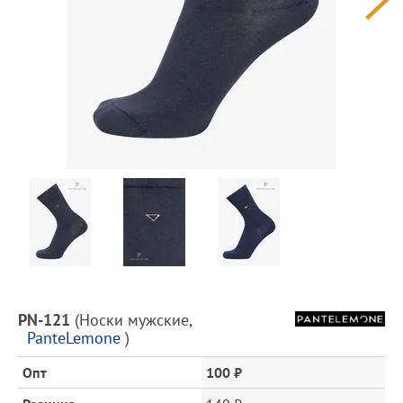
Предпросмотр
фотографий
Описание
PN-121
(
Носки мужские
,
товара
PanteLemone
)
и
цена
Опт
100 ₽