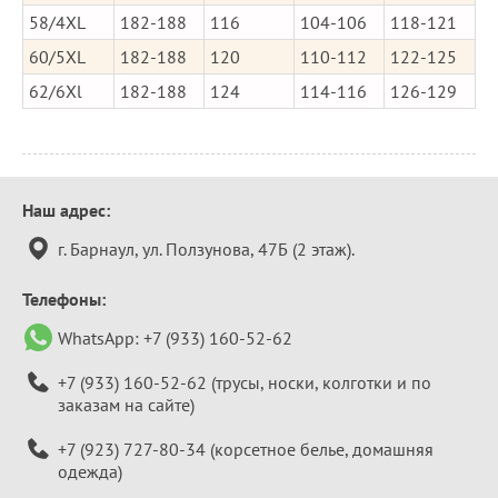
58/4XL
182-188
116
104-106
118-121
60/5XL
182-188
120
110-112
122-125
62/6Xl
182-188
124
114-116
126-129
Контактная
Наш адрес:
информация
г. Барнаул, ул. Ползунова, 47Б (2 этаж).
Телефоны:
WhatsApp:
+7 (933) 160-52-62
+7 (933) 160-52-62
(трусы, носки, колготки и по
заказам на сайте)
+7 (923) 727-80-34
(корсетное белье, домашняя
одежда)