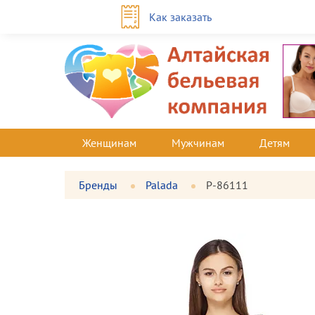
Как заказать
Женщинам
Мужчинам
Детям
Бренды
Palada
P-86111
Фотографии
Большая
товара
фотография