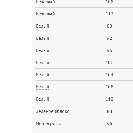
Бежевый
108
Бежевый
112
Белый
88
Белый
92
Белый
96
Белый
100
Белый
104
Белый
108
Белый
112
Зеленое яблоко
88
Пепел розы
96