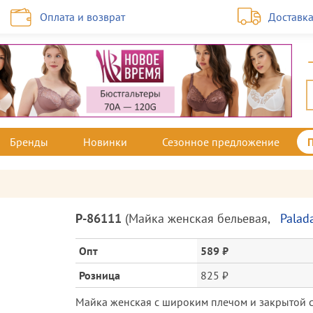
Оплата и возврат
Доставк
Бренды
Новинки
Сезонное предложение
Описание
P-86111
(
Майка женская бельевая
,
Palad
товара
и
Опт
589 ₽
цена
Розница
825 ₽
Майка женская с широким плечом и закрытой с