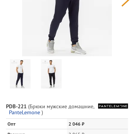
Предпросмотр
фотографий
Описание
PDB-221
(
Брюки мужские домашние
,
товара
PanteLemone
)
и
цена
Опт
2 046 ₽