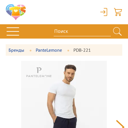
Вход
Корзи
Бренды
PanteLemone
PDB-221
Фотографии
Большая
товара
фотография