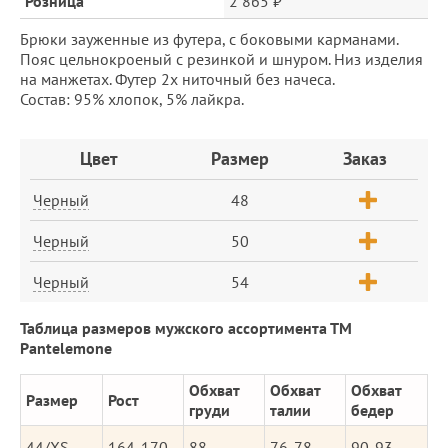
Розница
2 865 ₽
Брюки зауженные из футера, с боковыми карманами.
Пояс цельнокроеный с резинкой и шнуром. Низ изделия
на манжетах. Футер 2х ниточный без начеса.
Состав: 95% хлопок, 5% лайкра.
Заказ
Цвет
Размер
Заказ
Черный
48
Черный
50
Черный
54
Таблица размеров мужского ассортимента ТМ
Pantelemone
Обхват
Обхват
Обхват
Размер
Рост
груди
талии
бедер
44/XS
164-170
88
76-78
90-93