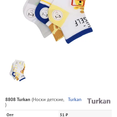
Предпросмотр
фотографий
Описание
8808 Turkan
(
Носки детские
,
Turkan
товара
)
и
цена
Опт
51 ₽