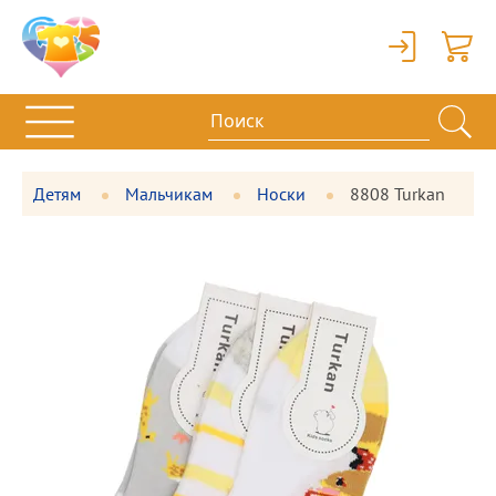
Вход
Корзи
Детям
Мальчикам
Носки
8808 Turkan
Фотографии
Большая
товара
фотография