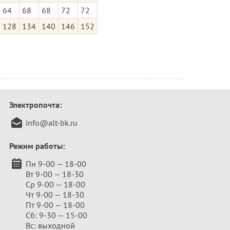
64
68
68
72
72
128
134
140
146
152
Электропочта:
info@alt-bk.ru
Режим работы:
Пн 9-00 — 18-00
Вт 9-00 — 18-30
Ср 9-00 — 18-00
Чт 9-00 — 18-30
Пт 9-00 — 18-00
Сб: 9-30 — 15-00
Вс: выходной