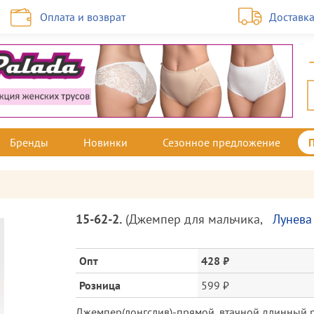
Оплата и возврат
Доставк
Бренды
Новинки
Сезонное предложение
Описание
15-62-2.
(
Джемпер для мальчика
,
Лунева
товара
и
цена
Опт
428 ₽
Розница
599 ₽
Джемпер(лонгслив)-прямой, втачной длинный ру