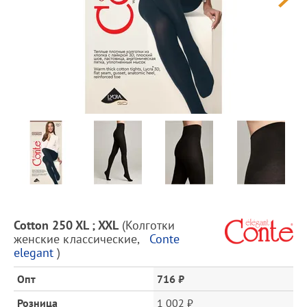
Предпросмотр
фотографий
Описание
Cotton 250 XL ; XXL
(
Колготки
товара
женские классические
,
Conte
и
elegant
)
цена
Опт
716 ₽
Розница
1 002 ₽