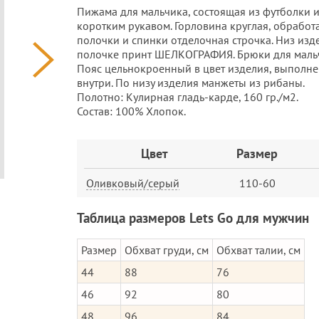
Пижама для мальчика, состоящая из футболки и
коротким рукавом. Горловина круглая, обрабо
полочки и спинки отделочная строчка. Низ изд
полочке принт ШЕЛКОГРАФИЯ. Брюки для мальчи
Пояс цельнокроенный в цвет изделия, выполнен
внутри. По низу изделия манжеты из рибаны.
Полотно: Кулирная гладь-карде, 160 гр./м2.
Состав: 100% Хлопок.
Заказ
Цвет
Размер
Оливковый/серый
110-60
Таблица размеров Lets Go для мужчин
Размер
Обхват груди, см
Обхват талии, см
44
88
76
46
92
80
48
96
84