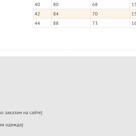
40
80
68
1
42
84
70
1
44
88
73
1
по заказам на сайте)
яя одежда)