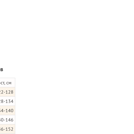
ов
ст, см
22-128
28-134
34-140
40-146
46-152