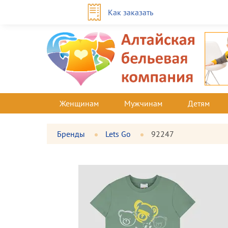
Как заказать
Женщинам
Мужчинам
Детям
Бренды
Lets Go
92247
Фотографии
Большая
товара
фотография