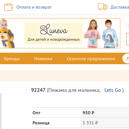
Оплата и возврат
Доставк
Бренды
Новинки
Сезонное предложение
Описание
92247
(
Пижама для мальчика
,
Lets Go
)
товара
и
цена
Опт
950 ₽
Розница
1 331 ₽