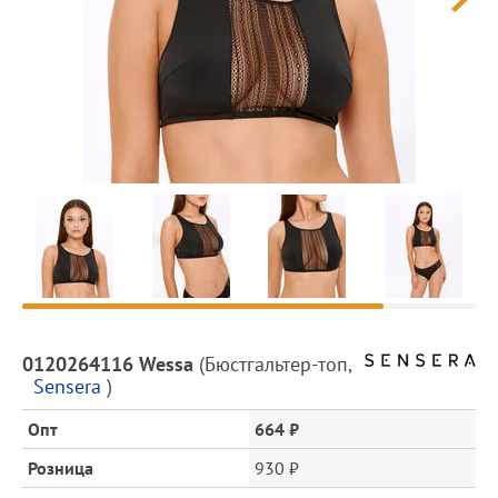
Предпросмотр
фотографий
Описание
0120264116 Wessa
(
Бюстгальтер-топ
,
товара
Sensera
)
и
цена
Опт
664 ₽
Розница
930 ₽