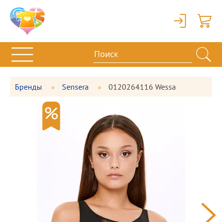
Вход
Корзи
Бренды
Sensera
0120264116 Wessa
Фотографии
Большая
товара
фотография