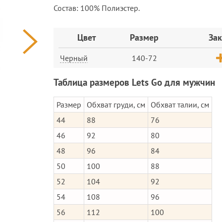
Состав: 100% Полиэстер.
Заказ
Цвет
Размер
Зак
Черный
140-72
Таблица размеров Lets Go для мужчин
Размер
Обхват груди, см
Обхват талии, см
44
88
76
46
92
80
48
96
84
50
100
88
52
104
92
54
108
96
56
112
100