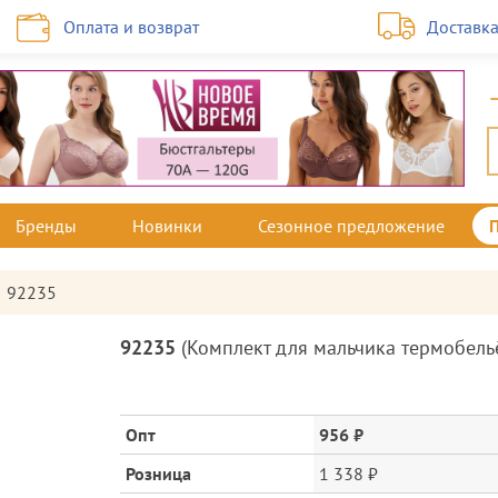
Оплата и возврат
Доставк
Бренды
Новинки
Сезонное предложение
92235
Описание
92235
(
Комплект для мальчика термобель
товара
и
цена
Опт
956 ₽
Розница
1 338 ₽