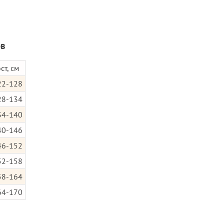
ов
ст, см
22-128
28-134
34-140
40-146
46-152
52-158
58-164
64-170