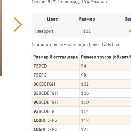
Cостав: 85% Полиамид, 15% Эластан.
Заказ
Цвет
Размер
За
Фаворит
102
Стандартная комплектация белья Lady Lux:
Размер бюстгальтера
Размер трусов (обхват 
75
BCD
94
75
EFG
98
80
CDEFGH
102
85
BCDEFGH
106
90
BCDEFGH
110
95
BCDEFG
114
100
BCDEFG
118
105
BCDEFG
122