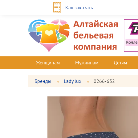
Как заказать
Женщинам
Мужчинам
Детям
Бренды
Lady lux
0266-632
Фотографии
Большая
товара
фотография