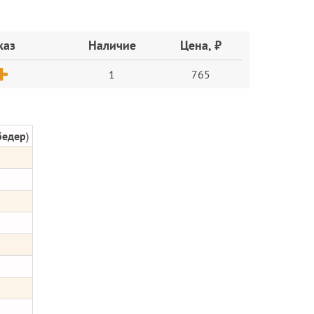
каз
Наличие
Цена, ₽
1
765
бедер
)