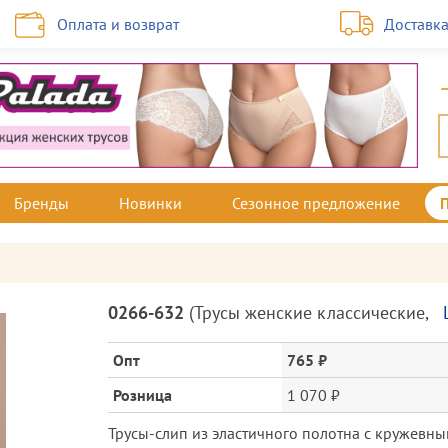
Оплата и возврат
Доставк
Бренды
Новинки
Сезонное предложение
Описание
0266-632
(
Трусы женские классические
,
товара
и
Опт
765 ₽
цена
Розница
1 070 ₽
Трусы-слип из эластичного полотна с кружевны