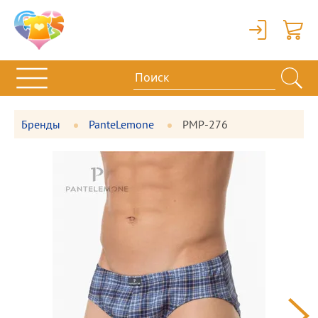
Вход
Корзи
Бренды
PanteLemone
PMP-276
Фотографии
Большая
товара
фотография