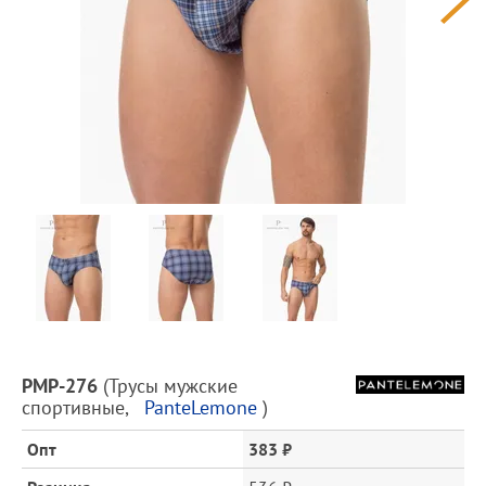
Предпросмотр
фотографий
Описание
PMP-276
(
Трусы мужские
товара
спортивные
,
PanteLemone
)
и
цена
Опт
383 ₽