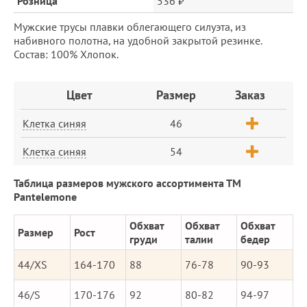
Розница
536 ₽
Мужские трусы плавки облегающего силуэта, из
набивного полотна, на удобной закрытой резинке.
Состав: 100% Хлопок.
Заказ
Цвет
Размер
Заказ
Клетка синяя
46
Клетка синяя
54
Таблица размеров мужского ассортимента ТМ
Pantelemone
Обхват
Обхват
Обхват
Размер
Рост
груди
талии
бедер
44/XS
164-170
88
76-78
90-93
46/S
170-176
92
80-82
94-97