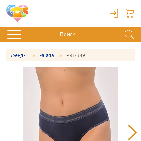
Вход
Корзи
Бренды
Palada
P-82349
Фотографии
Большая
товара
фотография