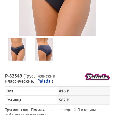
Предпросмотр
фотографий
Описание
P-82349
(
Трусы женские
товара
классические
,
Palada
)
и
цена
Опт
416 ₽
Розница
582 ₽
Трусики-слип. Посадка - выше средней. Ластовица
дублирована хлопком.