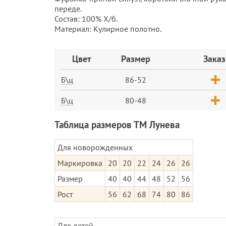
переде.
Состав: 100% Х/б.
Материал: Кулирное полотно.
Заказ
Цвет
Размер
Заказ
Б\ц
86-52
Б\ц
80-48
Таблица размеров ТМ Лунева
Для новорожденных
Маркировка
20
20
22
24
26
26
Размер
40
40
44
48
52
56
Рост
56
62
68
74
80
86
Для детей