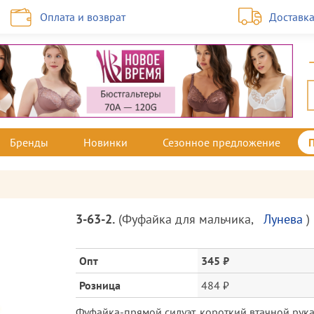
Оплата и возврат
Доставк
Бренды
Новинки
Сезонное предложение
Описание
3-63-2.
(
Фуфайка для мальчика
,
Лунева
)
товара
и
цена
Опт
345 ₽
Розница
484 ₽
Фуфайка-прямой силуэт, короткий втачной рука