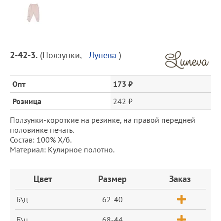
Предпросмотр
фотографий
Описание
2-42-3.
(
Ползунки
,
Лунева
)
товара
и
цена
Опт
173 ₽
Розница
242 ₽
Ползунки-короткие на резинке, на правой передней
половинке печать.
Состав: 100% Х/б.
Материал: Кулирное полотно.
Заказ
Цвет
Размер
Заказ
Б\ц
62-40
Б\ц
68-44