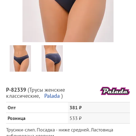
Предпросмотр
фотографий
Описание
P-82339
(
Трусы женские
товара
классические
,
Palada
)
и
цена
Опт
381 ₽
Розница
533 ₽
Трусики-слип. Посадка - ниже средней. Ластовица
дублирована хлопком.