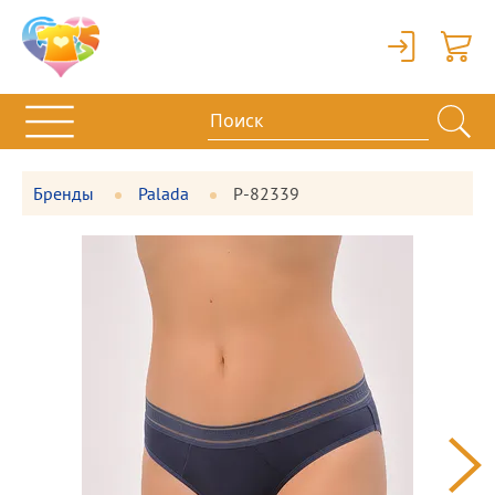
Вход
Корзи
Бренды
Palada
P-82339
Фотографии
Большая
товара
фотография