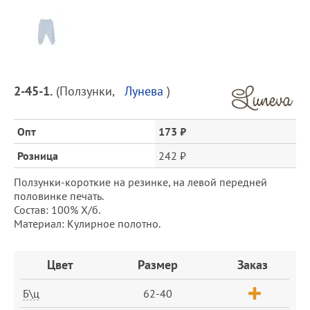
Предпросмотр
фотографий
Описание
2-45-1.
(
Ползунки
,
Лунева
)
товара
и
цена
Опт
173 ₽
Розница
242 ₽
Ползунки-короткие на резинке, на левой передней
половинке печать.
Состав: 100% Х/б.
Материал: Кулирное полотно.
Заказ
Цвет
Размер
Заказ
Б\ц
62-40