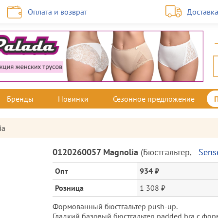
Оплата и возврат
Доставк
Бренды
Новинки
Сезонное предложение
ia
Описание
0120260057 Magnolia
(
Бюстгальтер
,
Sens
товара
и
Опт
934 ₽
цена
Розница
1 308 ₽
Формованный бюстгальтер push-up.
Гладкий базовый бюстгальтер padded bra с фор