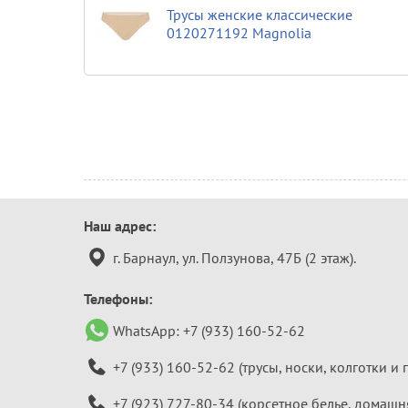
Трусы женские классические
0120271192 Magnolia
Контактная
Наш адрес:
информация
г. Барнаул, ул. Ползунова, 47Б (2 этаж).
Телефоны:
WhatsApp:
+7 (933) 160-52-62
+7 (933) 160-52-62
(трусы, носки, колготки и 
+7 (923) 727-80-34
(корсетное белье, домашн