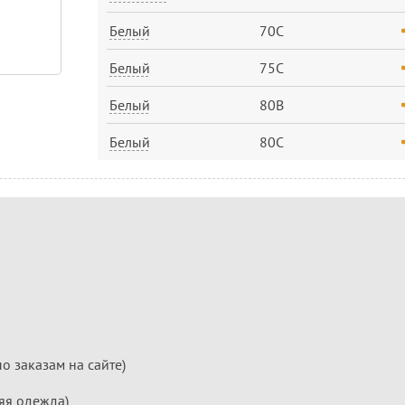
Белый
70C
Белый
75C
Белый
80B
Белый
80C
по заказам на сайте)
яя одежда)