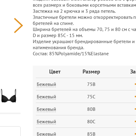
всех размерх и боковыми корсетными вставкам
Застежка на 2 крючка и 3 ряда петель.
Эластичные бретели можно откорректировать п
бретелей на спине.
Ширина бретелей на объемы 70, 75 и 80 см с ча
D и размер 85С - 15 мм.
Изделие украшают брендированные бретели и 
натименования бренда.
Состав: 85%Polyamide/15%Elastane
Заказ
Цвет
Размер
За
Бежевый
75B
Бежевый
75C
Бежевый
80B
Бежевый
80C
Бежевый
85B