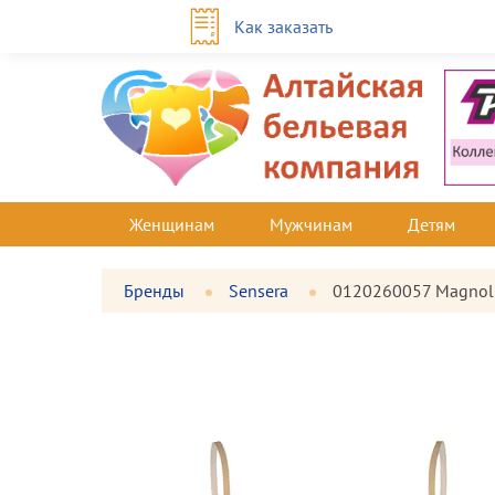
Как заказать
Женщинам
Мужчинам
Детям
Бренды
Sensera
0120260057 Magnol
Фотографии
Большая
товара
фотография