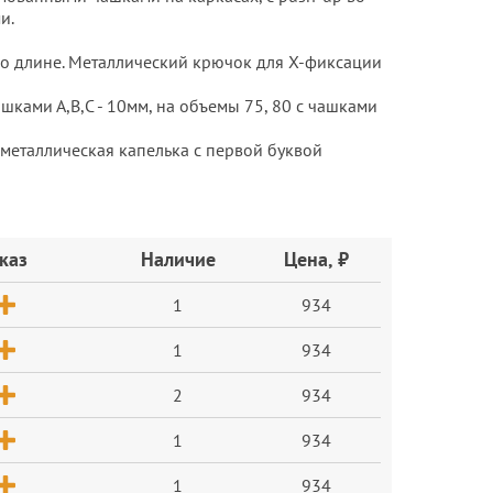
и.
о длине. Металлический крючок для X-фиксации
шками А,В,С - 10мм, на объемы 75, 80 с чашками
металлическая капелька с первой буквой
каз
Наличие
Цена, ₽
1
934
1
934
2
934
1
934
1
934