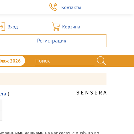
а
Контакты
Вход
Корзина
Регистрация
Пляж 2026
era
)
мованными чашками на каркасах, с push-up во