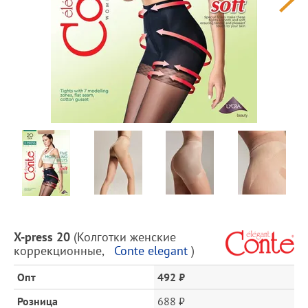
Предпросмотр
фотографий
Описание
X-press 20
(
Колготки женские
товара
коррекционные
,
Conte elegant
)
и
цена
Опт
492 ₽
Розница
688 ₽