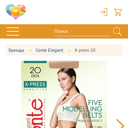
Вход
Корзи
Бренды
Conte Elegant
X-press 20
Фотографии
Большая
товара
фотография