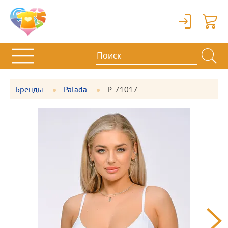
Вход
Корзи
Бренды
Palada
P-71017
Фотографии
Большая
товара
фотография