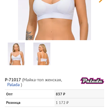
Предпросмотр
фотографий
Описание
P-71017
(
Майка-топ женская
,
товара
Palada
)
и
цена
Опт
837 ₽
Розница
1 172 ₽