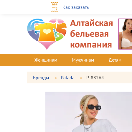
Как заказать
Женщинам
Мужчинам
Детям
Бренды
Palada
P-88264
Фотографии
Большая
товара
фотография