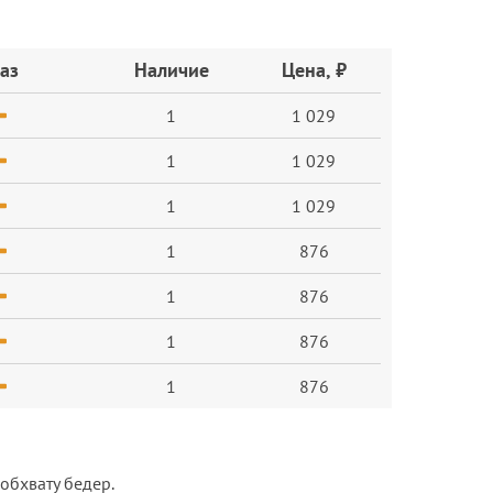
аз
Наличие
Цена, ₽
1
1 029
1
1 029
1
1 029
1
876
1
876
1
876
1
876
 обхвату бедер.