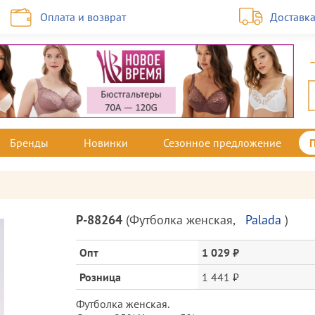
Оплата и возврат
Доставк
Бренды
Новинки
Сезонное предложение
Описание
P-88264
(
Футболка женская
,
Palada
)
товара
и
Опт
1 029 ₽
цена
Розница
1 441 ₽
Футболка женская.