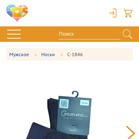
Вход
Корзи
Мужское
Носки
С-1846
Фотографии
Большая
товара
фотография