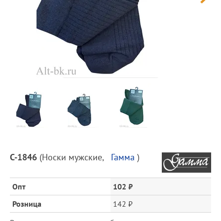
Предпросмотр
фотографий
Описание
С-1846
(
Носки мужские
,
Гамма
)
товара
и
цена
Опт
102 ₽
Розница
142 ₽