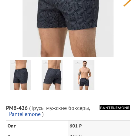
Предпросмотр
фотографий
Описание
PMB-426
(
Трусы мужские боксеры
,
товара
PanteLemone
)
и
цена
Опт
601 ₽