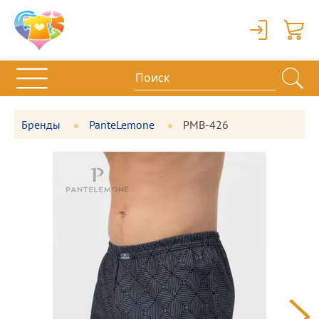
Вход
Корзи
Бренды
PanteLemone
PMB-426
Фотографии
Большая
товара
фотография