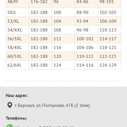
48/M
176-182
96
84-86
98-101
50/L
182-188
100
88-90
102-105
52/XL
182-188
104
92-94
106-109
54/XXL
182-188
108
96-98
110-113
56/3XL
182-188
112
100-102
114-117
58/4XL
182-188
116
104-106
118-121
60/5XL
182-188
120
110-112
122-125
62/6Xl
182-188
124
114-116
126-129
Контактная
Наш адрес:
информация
г. Барнаул, ул. Ползунова, 47Б (2 этаж).
Телефоны: