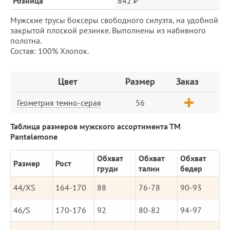
Розница
842 ₽
Мужские трусы боксеры свободного силуэта, на удобной
закрытой плоской резинке. Выполнены из набивного
полотна.
Состав: 100% Хлопок.
Заказ
Цвет
Размер
Заказ
Геометрия темно-серая
56
Таблица размеров мужского ассортимента ТМ
Pantelemone
Обхват
Обхват
Обхват
Размер
Рост
груди
талии
бедер
44/XS
164-170
88
76-78
90-93
46/S
170-176
92
80-82
94-97