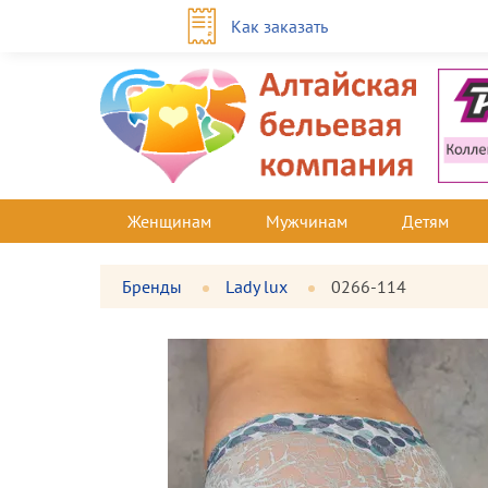
Как заказать
Женщинам
Мужчинам
Детям
Бренды
Lady lux
0266-114
Фотографии
Большая
товара
фотография