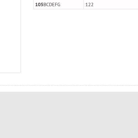
105
BCDEFG
122