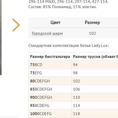
296-114 MAXI, 296-114, 297-114, 427-114.
Cостав: 85% Полиамид, 15% эластан.
Заказ
Цвет
Размер
Городской шарм
102
Стандартная комплектация белья Lady Lux:
Размер бюстгальтера
Размер трусов (обхват 
75
BCD
94
75
EFG
98
80
CDEFGH
102
85
BCDEFGH
106
90
BCDEFGH
110
95
BCDEFG
114
100
BCDEFG
118