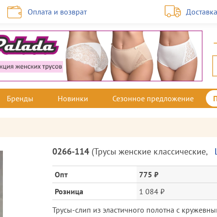
Оплата и возврат
Доставк
Бренды
Новинки
Сезонное предложение
Описание
0266-114
(
Трусы женские классические
,
товара
и
Опт
775 ₽
цена
Розница
1 084 ₽
Трусы-слип из эластичного полотна с кружевны