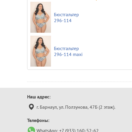
Бюстгальтер
296-114
Бюстгальтер
296-114 maxi
Контактная
Наш адрес:
информация
г. Барнаул, ул. Ползунова, 47Б (2 этаж).
Телефоны:
WhatsApp:
+7 (933) 160-52-62