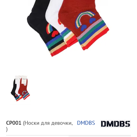
Предпросмотр
фотографий
Описание
СР001
(
Носки для девочки
,
DMDBS
товара
)
и