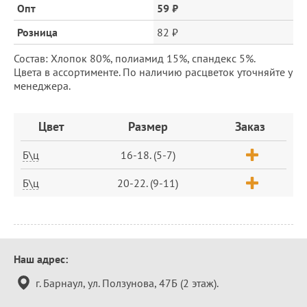
цена
Опт
59 ₽
Розница
82 ₽
Состав: Хлопок 80%, полиамид 15%, спандекс 5%.
Цвета в ассортименте. По наличию расцветок уточняйте у
менеджера.
Заказ
Цвет
Размер
Заказ
Б\ц
16-18. (5-7)
Б\ц
20-22. (9-11)
Контактная
Наш адрес:
информация
г. Барнаул, ул. Ползунова, 47Б (2 этаж).