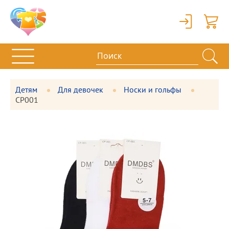
Вход
Корзи
Детям
Для девочек
Носки и гольфы
СР001
Фотографии
Большая
товара
фотография