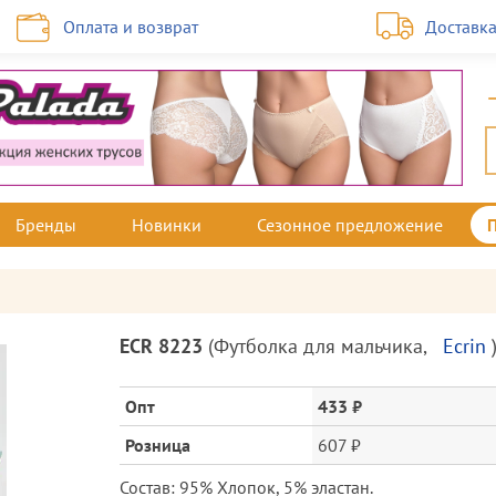
Оплата и возврат
Доставк
Бренды
Новинки
Сезонное предложение
Описание
ECR 8223
(
Футболка для мальчика
,
Ecrin
товара
и
цена
Опт
433 ₽
Розница
607 ₽
Состав: 95% Хлопок, 5% эластан.