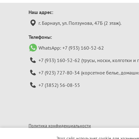
Контактная
Наш адрес:
информация
г. Барнаул, ул. Ползунова, 47Б (2 этаж).
Телефоны:
WhatsApp:
+7 (933) 160-52-62
+7 (933) 160-52-62
(трусы, носки, колготки и 
+7 (923) 727-80-34
(корсетное белье, домашн
+7 (3852) 56-08-55
Политика конфиденциальности
© 2010–2026 «Алтайская бельевая компания»
Этот сайт использует cookie для хранения