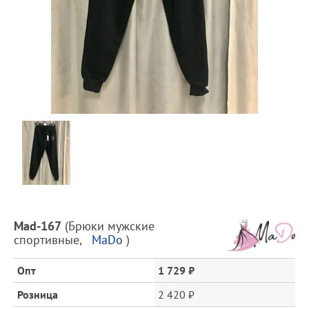
Предпросмотр
фотографий
Описание
Mad-167
(
Брюки мужские
товара
спортивные
,
MaDo
)
и
цена
Опт
1 729 ₽
Розница
2 420 ₽