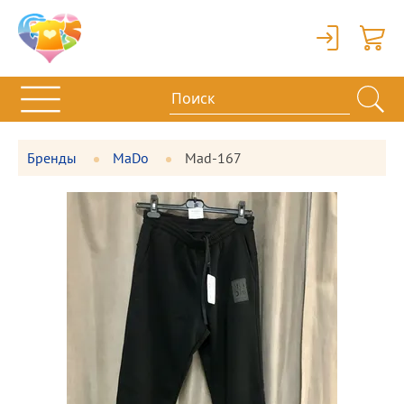
Вход
Корзи
Бренды
MaDo
Mad-167
Фотографии
Большая
товара
фотография