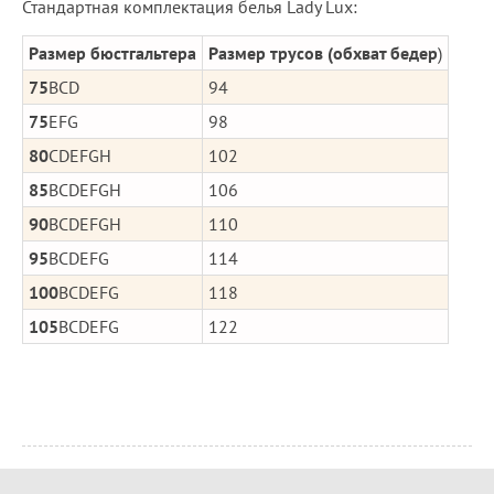
Стандартная комплектация белья Lady Lux:
Размер бюстгальтера
Размер трусов (обхват бедер
)
75
BCD
94
75
EFG
98
80
CDEFGH
102
85
BCDEFGH
106
90
BCDEFGH
110
95
BCDEFG
114
100
BCDEFG
118
105
BCDEFG
122