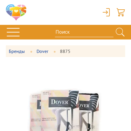
Вход
Корзи
Бренды
Dover
8875
Фотографии
Большая
товара
фотография