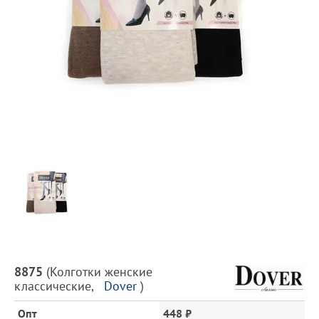
Предпросмотр
фотографий
Описание
8875
(
Колготки женские
товара
классические
,
Dover
)
и
цена
Опт
448 ₽