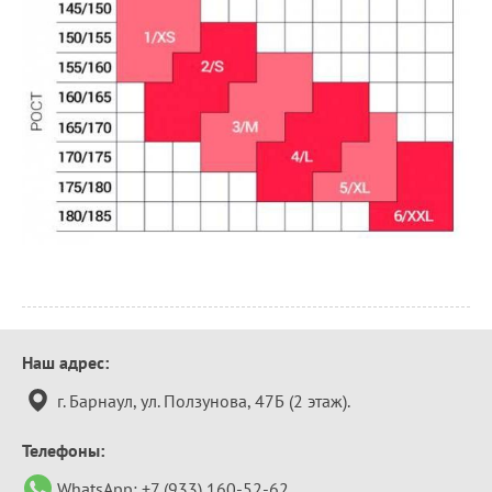
Контактная
Наш адрес:
информация
г. Барнаул, ул. Ползунова, 47Б (2 этаж).
Телефоны:
WhatsApp:
+7 (933) 160-52-62