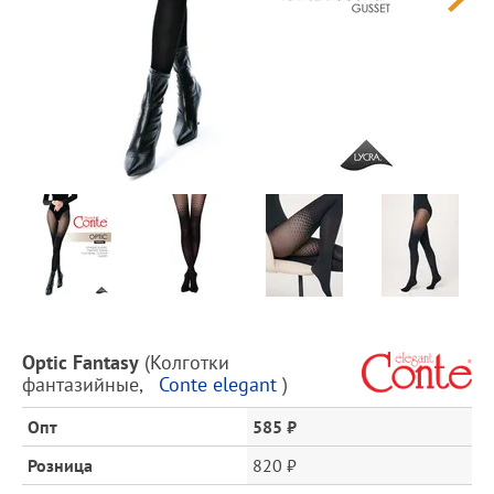
Предпросмотр
фотографий
Описание
Optic Fantasy
(
Колготки
товара
фантазийные
,
Conte elegant
)
и
цена
Опт
585 ₽
Розница
820 ₽