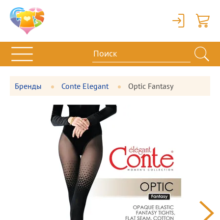
Вход
Корзи
Бренды
Conte Elegant
Optic Fantasy
Фотографии
Большая
товара
фотография