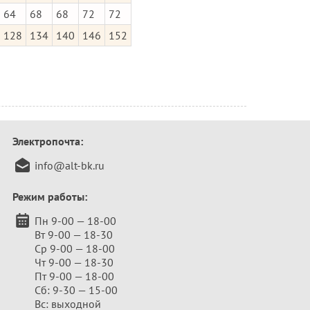
64
68
68
72
72
128
134
140
146
152
Электропочта:
info@alt-bk.ru
Режим работы:
Пн 9-00 — 18-00
Вт 9-00 — 18-30
Ср 9-00 — 18-00
Чт 9-00 — 18-30
Пт 9-00 — 18-00
Сб: 9-30 — 15-00
Вс: выходной