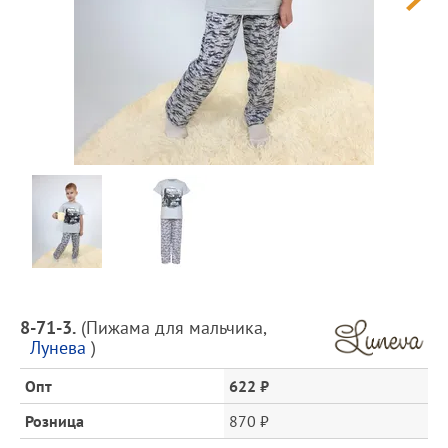
Предпросмотр
фотографий
Описание
8-71-3.
(
Пижама для мальчика
,
товара
Лунева
)
и
цена
Опт
622 ₽
Розница
870 ₽