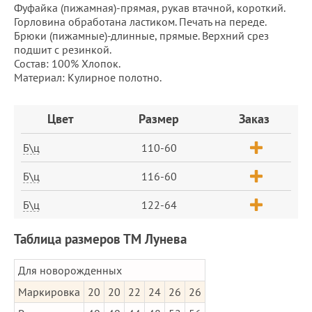
Фуфайка (пижамная)-прямая, рукав втачной, короткий.
Горловина обработана ластиком. Печать на переде.
Брюки (пижамные)-длинные, прямые. Верхний срез
подшит с резинкой.
Состав: 100% Хлопок.
Материал: Кулирное полотно.
Заказ
Цвет
Размер
Заказ
Б\ц
110-60
Б\ц
116-60
Б\ц
122-64
Таблица размеров ТМ Лунева
Для новорожденных
Маркировка
20
20
22
24
26
26