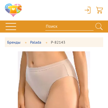
Вход
Корзи
Бренды
Palada
P-82143
Фотографии
Большая
товара
фотография