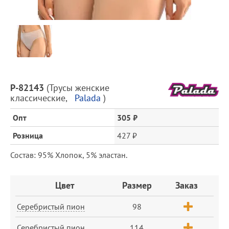
Предпросмотр
фотографий
Описание
P-82143
(
Трусы женские
товара
классические
,
Palada
)
и
цена
Опт
305 ₽
Розница
427 ₽
Состав: 95% Хлопок, 5% эластан.
Заказ
Цвет
Размер
Заказ
Серебристый пион
98
Серебристый пион
114