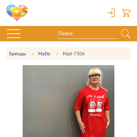
Вход
Корзи
Бренды
MaDo
Mad-7306
Фотографии
Большая
товара
фотография