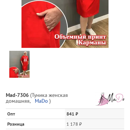
Предпросмотр
фотографий
Описание
Mad-7306
(
Туника женская
товара
домашняя
,
MaDo
)
и
цена
Опт
841 ₽
Розница
1 178 ₽