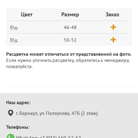
Заказ
Цвет
Размер
Заказ
Б\ц
46-48
Б\ц
50-52
Расцветка может отличаться от представленной на фото.
Если нужно уточнить расцветку, обратитесь к менеджеру,
пожалуйста.
Контактная
Наш адрес:
информация
г. Барнаул, ул. Ползунова, 47Б (2 этаж).
Телефоны:
WhatsApp:
+7 (933) 160-52-62