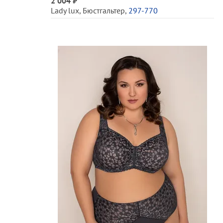
2 004 ₽
Lady lux
,
Бюстгальтер
,
297-770