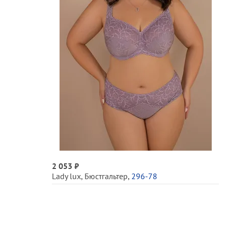
2 053 ₽
Lady lux
,
Бюстгальтер
,
296-78