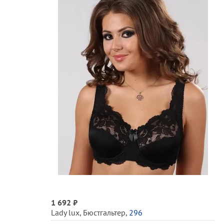
1 692 ₽
Lady lux
,
Бюстгальтер
,
296