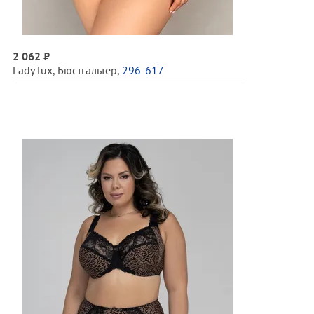
2 062 ₽
Lady lux
,
Бюстгальтер
,
296-617