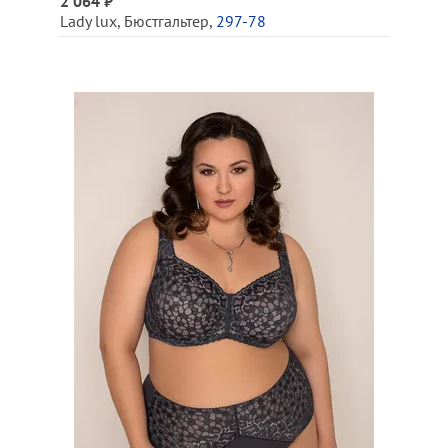
2 064 ₽
Lady lux
,
Бюстгальтер
,
297-78