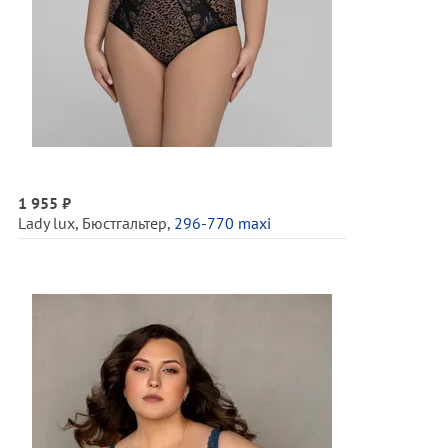
1 955 ₽
Lady lux
,
Бюстгальтер
,
296-770 maxi