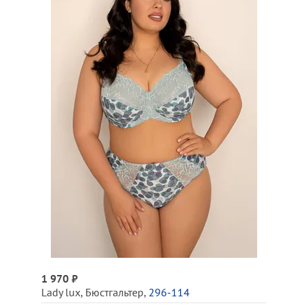
1 970 ₽
Lady lux
,
Бюстгальтер
,
296-114