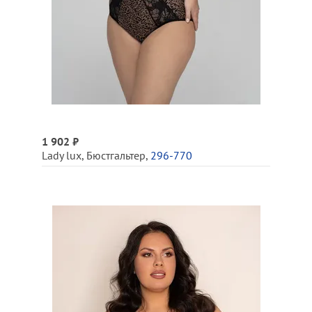
1 902 ₽
Lady lux
,
Бюстгальтер
,
296-770