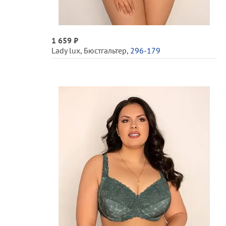
1 659 ₽
Lady lux
,
Бюстгальтер
,
296-179