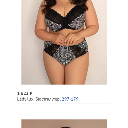
1 622 ₽
Lady lux
,
Бюстгальтер
,
297-179