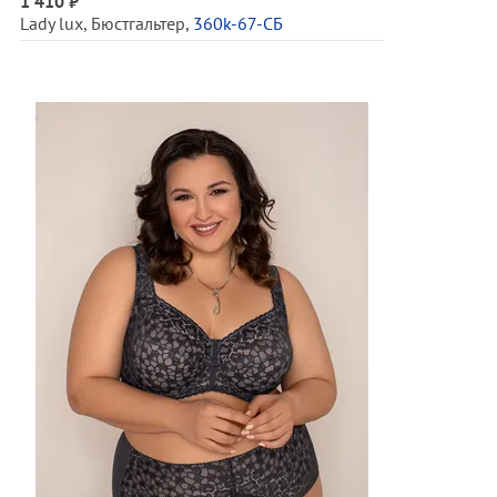
1 410 ₽
Lady lux
,
Бюстгальтер
,
360k-67-СБ