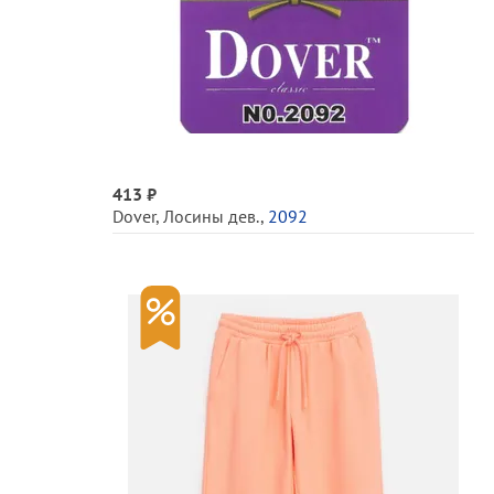
413 ₽
Dover
,
Лосины дев.
,
2092