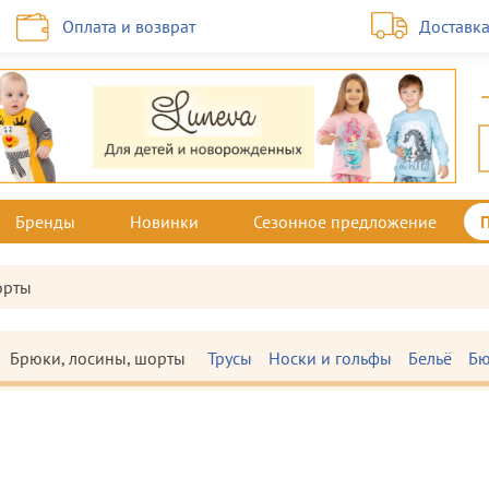
Оплата и возврат
Доставк
Бренды
Новинки
Сезонное предложение
орты
Брюки, лосины, шорты
Трусы
Носки и гольфы
Бельё
Бю