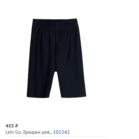
455 ₽
Lets Go
,
Бриджи дев.
,
101242