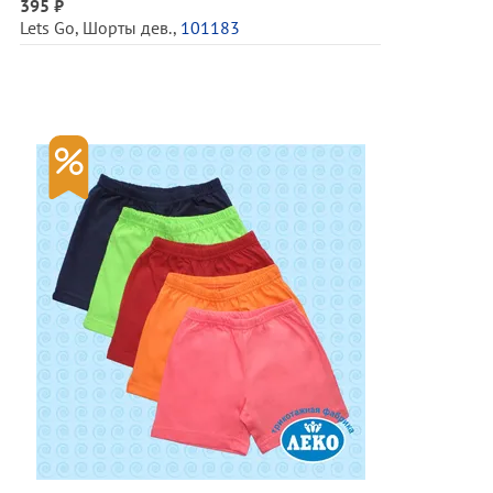
395 ₽
Lets Go
,
Шорты дев.
,
101183