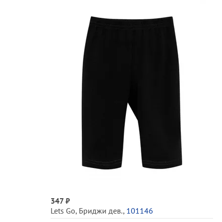
347 ₽
Lets Go
,
Бриджи дев.
,
101146