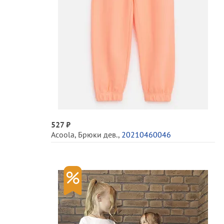
527 ₽
Acoola
,
Брюки дев.
,
20210460046