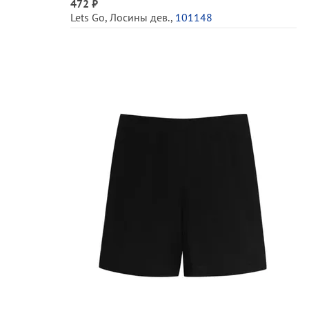
472 ₽
Lets Go
,
Лосины дев.
,
101148