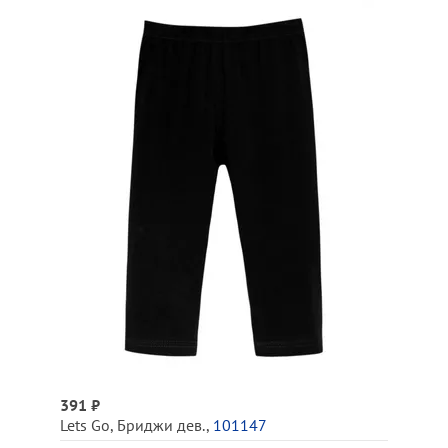
391 ₽
Lets Go
,
Бриджи дев.
,
101147