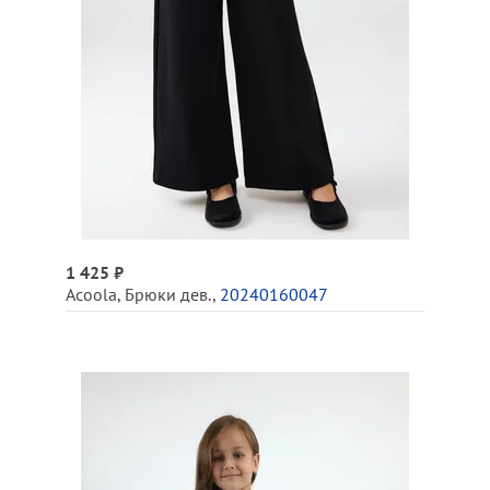
1 425 ₽
Acoola
,
Брюки дев.
,
20240160047