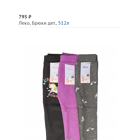
795 ₽
Леко
,
Брюки дет.
,
512л