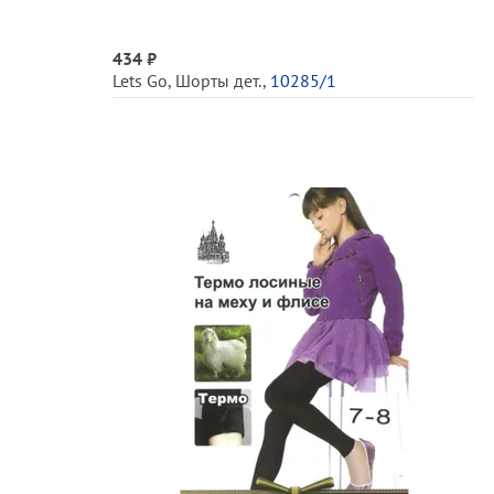
434 ₽
Lets Go
,
Шорты дет.
,
10285/1