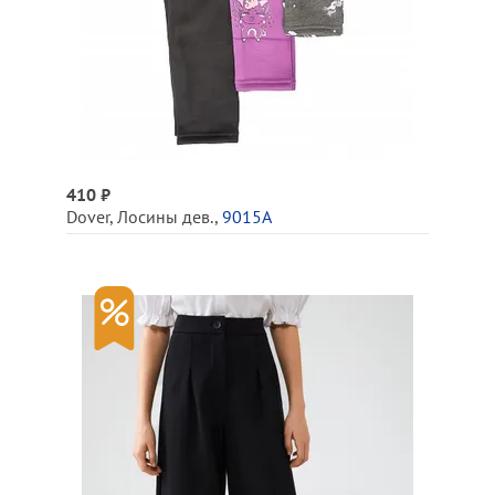
410 ₽
Dover
,
Лосины дев.
,
9015А