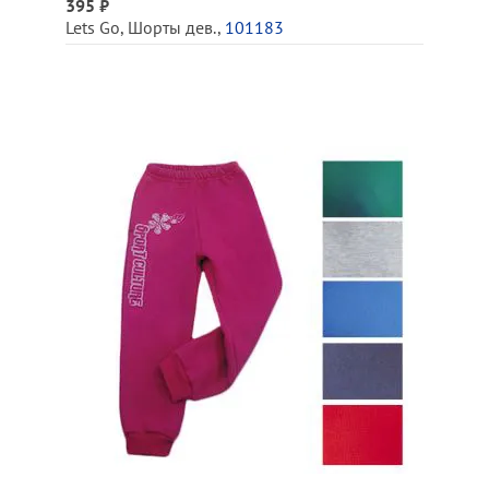
395 ₽
Lets Go
,
Шорты дев.
,
101183