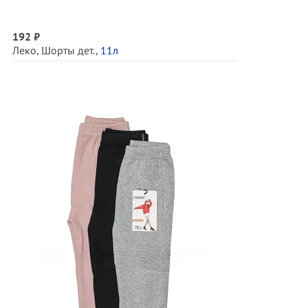
192 ₽
Леко
,
Шорты дет.
,
11л