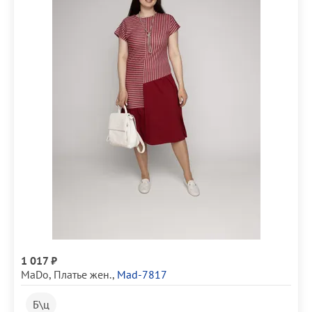
1 017 ₽
MaDo
,
Платье жен.
,
Mad-7817
Б\ц