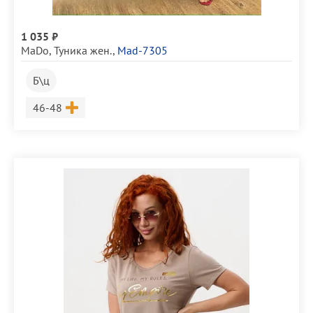
1 035 ₽
MaDo
,
Туника жен.
,
Mad-7305
Б\ц
Размер
46-48