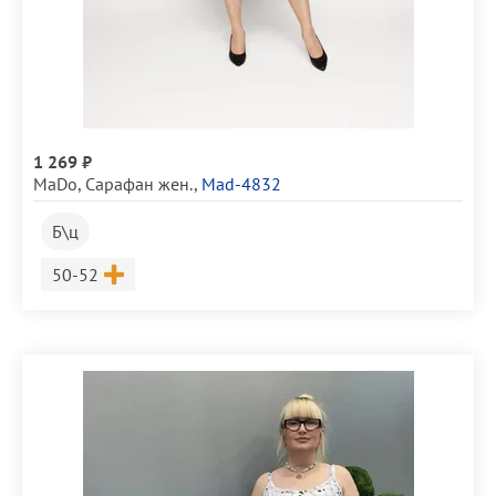
1 269 ₽
MaDo
,
Сарафан жен.
,
Mad-4832
Б\ц
Размер
50-52