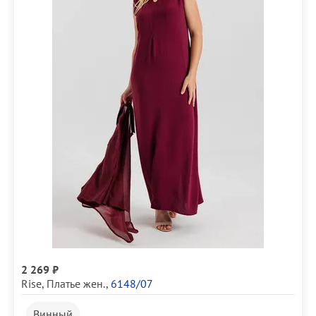
2 269 ₽
Rise
,
Платье жен.
,
6148/07
Винный