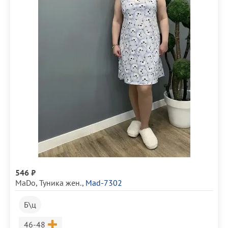
546 ₽
MaDo
,
Туника жен.
,
Mad-7302
Б\ц
Размер
46-48