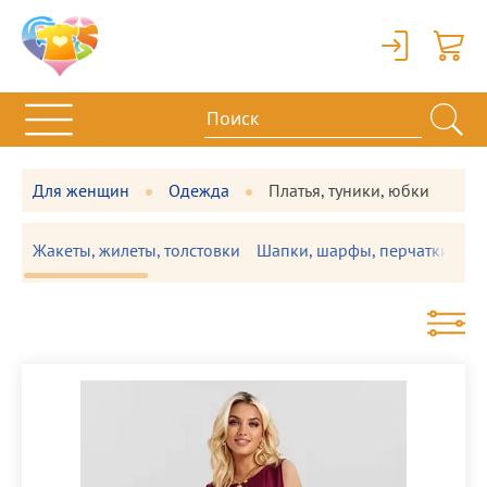
Вход
Корзи
Для женщин
Одежда
Платья, туники, юбки
Жакеты, жилеты, толстовки
Шапки, шарфы, перчатки
П