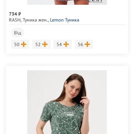
734 ₽
RASH
,
Туника жен.
,
Lemon Туника
Б\ц
Размер
Размер
Размер
Размер
50
52
54
56