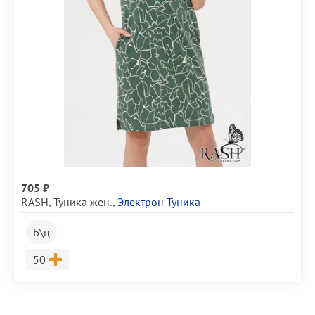
705 ₽
RASH
,
Туника жен.
,
Электрон Туника
Б\ц
Размер
50