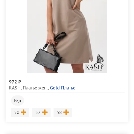
972 ₽
RASH
,
Платье жен.
,
Gold Платье
Б\ц
Размер
Размер
Размер
50
52
58