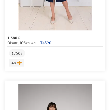
1 380 ₽
Olsarri
,
Юбка жен.
,
Т4320
17502
Размер
48