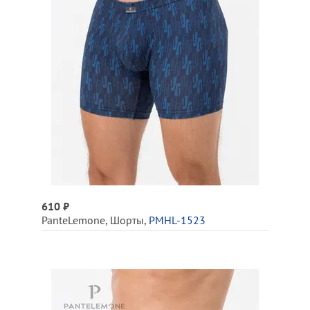
610 ₽
PanteLemone
,
Шорты
,
PMHL-1523