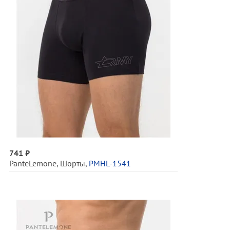
741 ₽
PanteLemone
,
Шорты
,
PMHL-1541