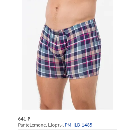
641 ₽
PanteLemone
,
Шорты
,
PMHLB-1485