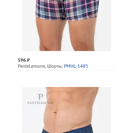
596 ₽
PanteLemone
,
Шорты
,
PMHL-1485