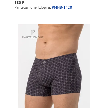
580 ₽
PanteLemone
,
Шорты
,
PMHB-1428