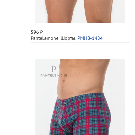
596 ₽
PanteLemone
,
Шорты
,
PMHB-1484