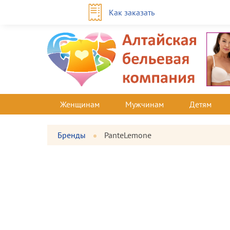
Как заказать
Женщинам
Мужчинам
Детям
Бренды
PanteLemone