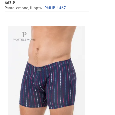
663 ₽
PanteLemone
,
Шорты
,
PMHB-1467