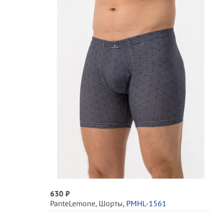
630 ₽
PanteLemone
,
Шорты
,
PMHL-1561