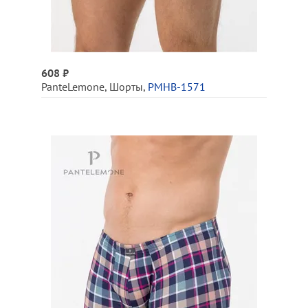
608 ₽
PanteLemone
,
Шорты
,
PMHB-1571