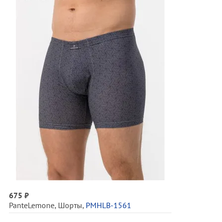
675 ₽
PanteLemone
,
Шорты
,
PMHLB-1561