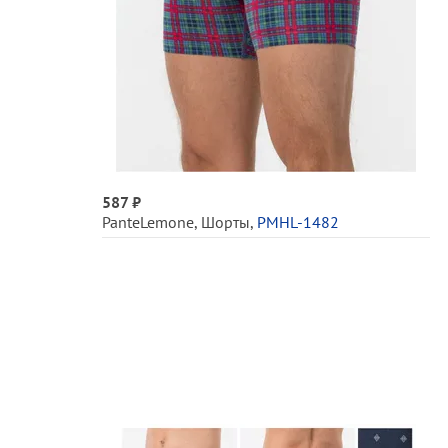
587 ₽
PanteLemone
,
Шорты
,
PMHL-1482