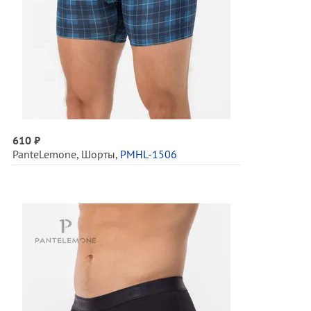
610 ₽
PanteLemone
,
Шорты
,
PMHL-1506