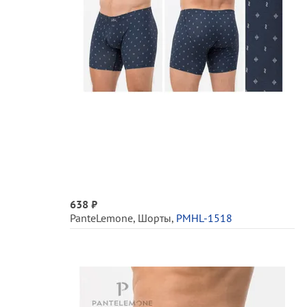
638 ₽
PanteLemone
,
Шорты
,
PMHL-1518