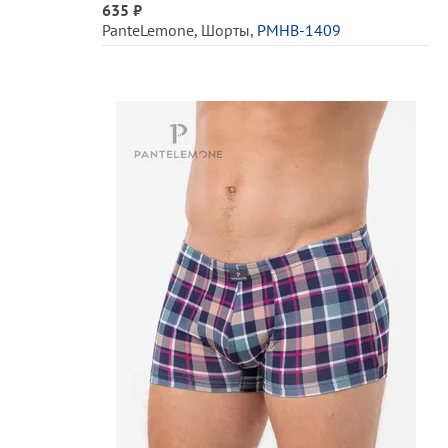
635 ₽
PanteLemone
,
Шорты
,
PMHB-1409