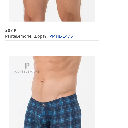
587 ₽
PanteLemone
,
Шорты
,
PMHL-1476