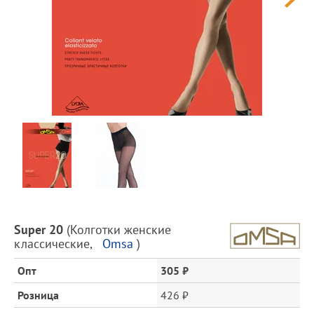
Предпросмотр
фотографий
Описание
Super 20
(
Колготки женские
товара
классические
,
Omsa
)
и
цена
Опт
305 ₽
Розница
426 ₽