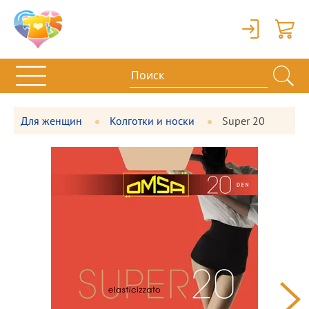
Вход
Корзи
Для женщин
Колготки и носки
Super 20
Фотографии
Большая
товара
фотография