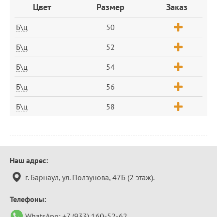
Заказ
Цвет
Размер
Заказ
Б\ц
50
Б\ц
52
Б\ц
54
Б\ц
56
Б\ц
58
Контактная
Наш адрес:
информация
г. Барнаул, ул. Ползунова, 47Б (2 этаж).
Телефоны:
WhatsApp:
+7 (933) 160-52-62