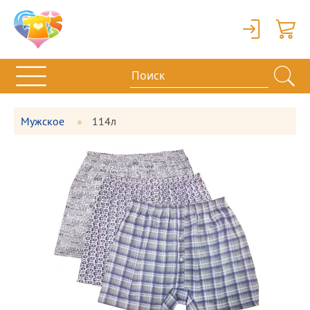
Вход
Корзи
Мужское
114л
Фотографии
Большая
товара
фотография