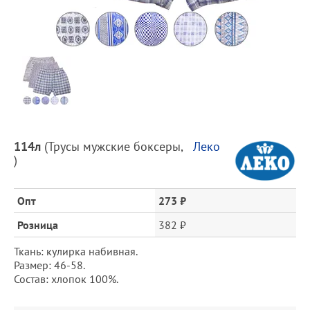
Предпросмотр
фотографий
Описание
114л
(
Трусы мужские боксеры
,
Леко
товара
)
и
цена
Опт
273 ₽
Розница
382 ₽
Ткань: кулирка набивная.
Размер: 46-58.
Состав: хлопок 100%.