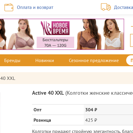
Оплата и возврат
Доставк
Бренды
Новинки
Сезонное предложение
 40 XXL
Описание
Active 40 XXL
(
Колготки женские классиче
товара
и
цена
Опт
304 ₽
Розница
425 ₽
Колготки придают стройную элегантность, бла