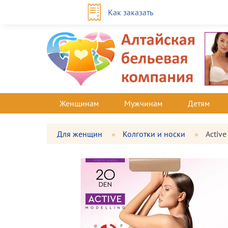
Как заказать
Женщинам
Мужчинам
Детям
Для женщин
Колготки и носки
Active
Фотографии
Большая
товара
фотография