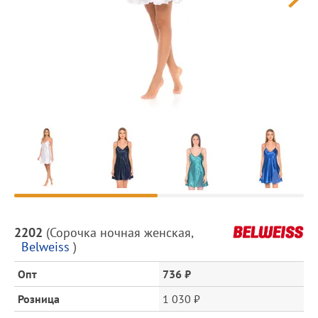
Предпросмотр
фотографий
Описание
2202
(
Сорочка ночная женская
,
товара
Belweiss
)
и
цена
Опт
736 ₽
Розница
1 030 ₽