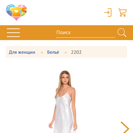
Вход
Корзи
Для женщин
Бельё
2202
Фотографии
Большая
товара
фотография