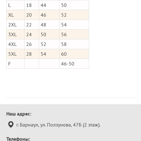
L
18
44
50
XL
20
46
52
2XL
22
48
54
3XL
24
50
56
4XL
26
52
58
5XL
28
54
60
F
46-50
Контактная
Наш адрес:
информация
г. Барнаул, ул. Ползунова, 47Б (2 этаж).
Телефоны: