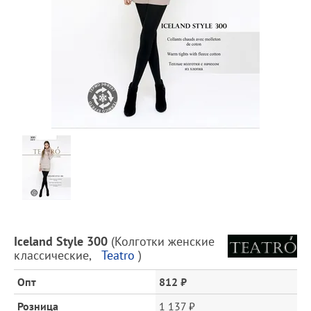
Предпросмотр
фотографий
Описание
Iceland Style 300
(
Колготки женские
товара
классические
,
Teatro
)
и
цена
Опт
812 ₽
Розница
1 137 ₽