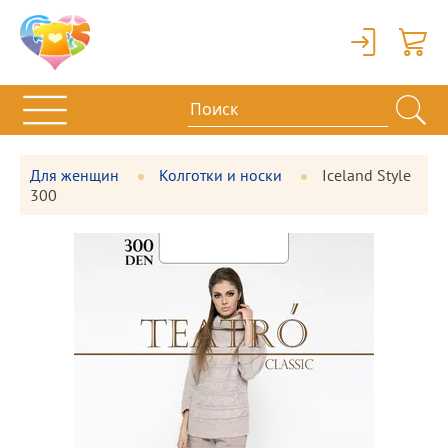
Вход
Корзи
Для женщин
Колготки и носки
Iceland Style
300
Фотографии
Большая
товара
фотография