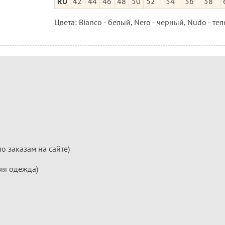
RU
42
44
46
48
50
52
54
56
58
Цвета: Bianco - белый, Nero - черный, Nudo - тел
по заказам на сайте)
яя одежда)