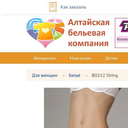
Как заказать
Женщинам
Мужчинам
Детям
Для женщин
Бельё
BO212 String
Фотографии
Большая
товара
фотография