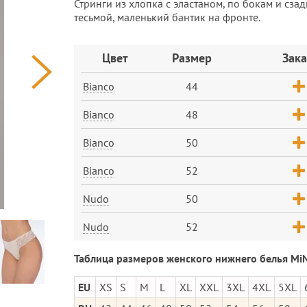
Стринги из хлопка с эластаном, по бокам и сз
тесьмой, маленький бантик на фронте.
Заказ
Цвет
Размер
Зака
Bianco
44
Bianco
48
Bianco
50
Bianco
52
Nudo
50
Nudo
52
Таблица размеров женского нижнего белья MiN
EU
XS
S
M
L
XL
XXL
3XL
4XL
5XL