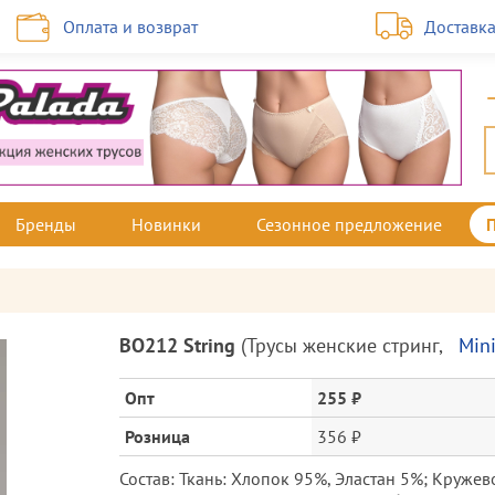
Оплата и возврат
Доставк
Бренды
Новинки
Сезонное предложение
Описание
BO212 String
(
Трусы женские стринг
,
Min
товара
и
Опт
255 ₽
цена
Розница
356 ₽
Состав: Ткань: Хлопок 95%, Эластан 5%; Круже