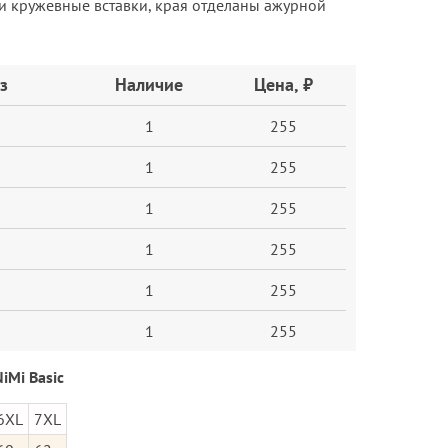
ади кружевные вставки, края отделаны ажурной
з
Наличие
Цена, ₽
1
255
1
255
1
255
1
255
1
255
1
255
iMi Basic
6XL
7XL